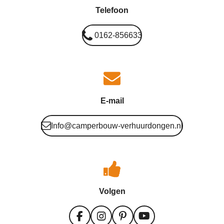
Telefoon
0162-856633
E-mail
Info@camperbouw-verhuurdongen.nl
Volgen
F
I
P
Y