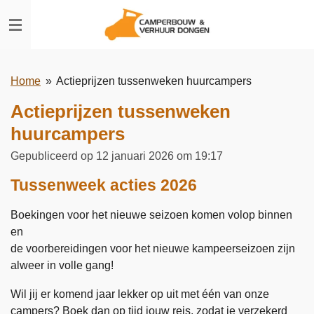
Ga
direct
naar
de
Home
»
Actieprijzen tussenweken huurcampers
hoofdinhoud
Actieprijzen tussenweken
huurcampers
Gepubliceerd op 12 januari 2026 om 19:17
Tussenweek acties 2026
Boekingen voor het nieuwe seizoen komen volop binnen
en
de voorbereidingen voor het nieuwe kampeerseizoen zijn
alweer in volle gang!
Wil jij er komend jaar lekker op uit met één van onze
campers? Boek dan op tijd jouw reis, zodat je verzekerd